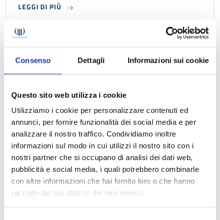
LEGGI DI PIÙ
Consenso
Dettagli
Informazioni sui cookie
Questo sito web utilizza i cookie
Utilizziamo i cookie per personalizzare contenuti ed
annunci, per fornire funzionalità dei social media e per
analizzare il nostro traffico. Condividiamo inoltre
informazioni sul modo in cui utilizzi il nostro sito con i
nostri partner che si occupano di analisi dei dati web,
Compendi Argentina e Perù
pubblicità e social media, i quali potrebbero combinarle
con altre informazioni che hai fornito loro o che hanno
Guida sintetica alle indicazioni obbligatorie dei
raccolto dal tuo utilizzo dei loro servizi.
prodotti vitivinicoli
LEGGI DI PIÙ
Selezione