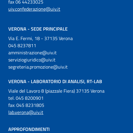
fax 06 44233025
uiv.confederazione@uiv.it
VERONA - SEDE PRINCIPALE
Via E. Fermi, 18 - 37135 Verona
045 8237811
amministrazione@uiv.it
serviziogiuridico@uiv.it
segreteria.promozione@uiv.it
VERONA - LABORATORIO DI ANALISI, RT-LAB
Viale del Lavoro 8 (piazzale Fiera) 37135 Verona
tel. 045 8200901
fax: 045 8231805
lab.verona@uiv.it
APPROFONDIMENTI