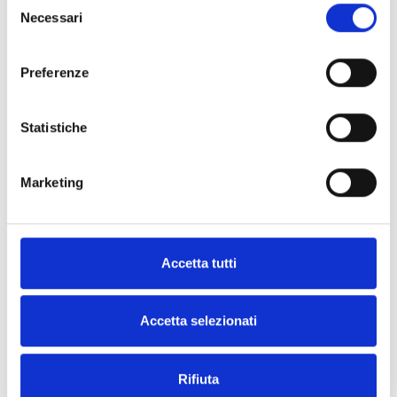
Necessari
del
consenso
Preferenze
Statistiche
Marketing
Accetta tutti
Compendi Messico e Cile
Accetta selezionati
Guida sintetica alle indicazioni obbligatorie dei
prodotti vitivinicoli
LEGGI DI PIÙ
Rifiuta