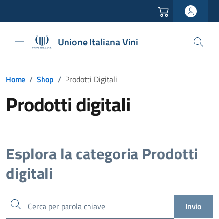
Vai all'header
Vai alla navigazione
Vai ai contenuti
Vai al footer
Unione Italiana Vini
Home
/
Shop
/
Prodotti Digitali
Prodotti digitali
Esplora la categoria Prodotti
digitali
Cerca
Invio