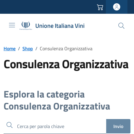
Vai all'header
Vai alla navigazione
Vai ai contenuti
Vai al footer
Unione Italiana Vini
Home
/
Shop
/
Consulenza Organizzativa
Consulenza Organizzativa
Esplora la categoria
Consulenza Organizzativa
Cerca
Invio