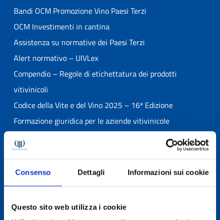
Bandi OCM Promozione Vino Paesi Terzi
OCM Investimenti in cantina
Assistenza su normative dei Paesi Terzi
Alert normativo – UIVLex
Compendio – Regole di etichettatura dei prodotti
vitivinicoli
Codice della Vite e del Vino 2025 – 16ª Edizione
Formazione giuridica per le aziende vitivinicole
Banche Dati Giuridiche Online
Consulenza organizzativa per le aziende vitivinicole
Formazione organizzativa e sui sistemi di gestione per le
Consenso
Dettagli
Informazioni sui cookie
aziende vitivinicole
Verifiche ispettive di Prima e Seconda Parte
Questo sito web utilizza i cookie
Banca Dati Fornitori Qualificati