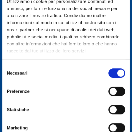
Utilizziamo i cookie per personalizzare contenuti ed
Contratti di Filiera
annunci, per fornire funzionalità dei social media e per
Gestione digitale adempimenti normativi
analizzare il nostro traffico. Condividiamo inoltre
informazioni sul modo in cui utilizzi il nostro sito con i
Misura 1144/2014
nostri partner che si occupano di analisi dei dati web,
Pareri interpretativi e memorie difensive
pubblicità e social media, i quali potrebbero combinarle
con altre informazioni che hai fornito loro o che hanno
SHOP
raccolto dal tuo utilizzo dei loro servizi.
Corsi di formazione
Enotria
Selezione
Necessari
Compendi
del
consenso
Vecchi prodotti
Preferenze
Servizio Giuridico
Seminari
Statistiche
RT-Lab
Prodotti fisici
Marketing
Prodotti digitali