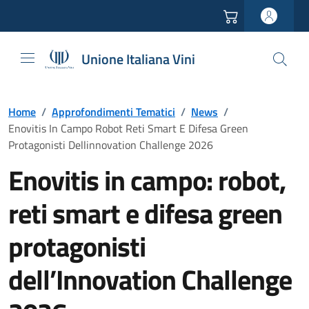
Vai all'header
Vai alla navigazione
Vai ai contenuti
Vai al footer
Unione Italiana Vini
Home
/
Approfondimenti Tematici
/
News
/
Enovitis In Campo Robot Reti Smart E Difesa Green
Protagonisti Dellinnovation Challenge 2026
Enovitis in campo: robot,
reti smart e difesa green
protagonisti
dell’Innovation Challenge