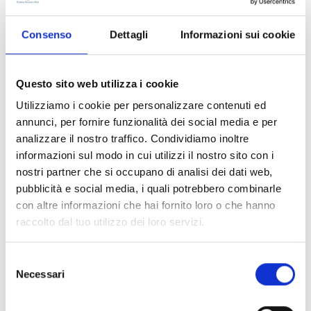
controllo biologico delle cocciniglie e contribuendo nella
riduzione di insetticidi specifici.
Consenso
Dettagli
Informazioni sui cookie
NEW TECHNOLOGY
Questo sito web utilizza i cookie
AZIENDA
OPERA
Utilizziamo i cookie per personalizzare contenuti ed
annunci, per fornire funzionalità dei social media e per
XAG R200 Rover
analizzare il nostro traffico. Condividiamo inoltre
FURAITO
Agricolo
informazioni sul modo in cui utilizzi il nostro sito con i
nostri partner che si occupano di analisi dei dati web,
Grazie alla sua struttura modulare, il rover a guida
pubblicità e social media, i quali potrebbero combinarle
autonoma XAG R200 può portare carichi fino a 280 kg,
con altre informazioni che hai fornito loro o che hanno
per una buona autonomia nell’effettuazione dei
raccolto dal tuo utilizzo dei loro servizi.
trattamenti fitosanitari, anche in interfilari molto
stretti e senza la presenza dell’operatore, scongiurando
Selezione
in tal modo qualsiasi pericolo di intossicazione.
Necessari
del
Le 6 ruote motrici, azionate da altrettanti motori
consenso
brushless alimentati da batterie a litio, permettono a