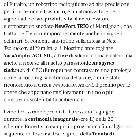
di Furaito, un robottino radioguidato ad alta precisione
per irrorazione e trasporto, e un atomizzatore per
vigneti ad elevata produttività, il nebulizzatore
elettrostatico snodato
NewPort TRIO
di Martignani, che
tratta tre file contemporaneamente anche in vigneti
collinari. Si concentrano infine sulla difesa la
New
Technology
di Yara Italia, il biostimolante fogliare
YaraAmplix ACTISIL
, a base di silicio, colina e calcio, ma
anche il ricorso all’insetto parassitoide
Anagyrus
vladimiri
di CBC (Europe) per contrastare una patologia
come la cocciniglia cotonosa della vite, a cui è stato
riconosciuto il
Green Innovation Award
, il premio per le
opere che apportano miglioramenti in uno o più
obiettivi di sostenibilità ambientale.
I vincitori saranno premiati il prossimo 17 giugno
durante la
cerimonia inaugurale
(ore 11) della 20^
edizione Enovitis in campo, in programma fino al giorno
seguente in Toscana, tra i vigneti della
Tenuta di