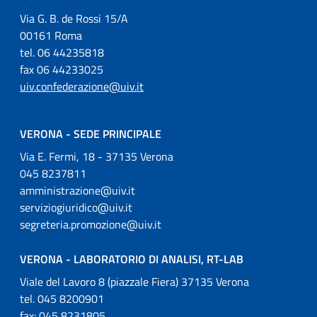
Via G. B. de Rossi 15/A
00161 Roma
tel. 06 44235818
fax 06 44233025
uiv.confederazione@uiv.it
VERONA - SEDE PRINCIPALE
Via E. Fermi, 18 - 37135 Verona
045 8237811
amministrazione@uiv.it
serviziogiuridico@uiv.it
segreteria.promozione@uiv.it
VERONA - LABORATORIO DI ANALISI, RT-LAB
Viale del Lavoro 8 (piazzale Fiera) 37135 Verona
tel. 045 8200901
fax: 045 8231805