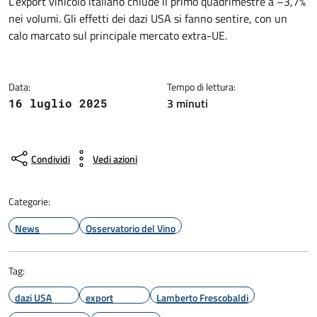
L’export vinicolo italiano chiude il primo quadrimestre a –3,7%
nei volumi. Gli effetti dei dazi USA si fanno sentire, con un
calo marcato sul principale mercato extra-UE.
Data:
Tempo di lettura:
3 minuti
16 luglio 2025
Condividi
Vedi azioni
Categorie:
News
Osservatorio del Vino
Tag:
dazi USA
export
Lamberto Frescobaldi