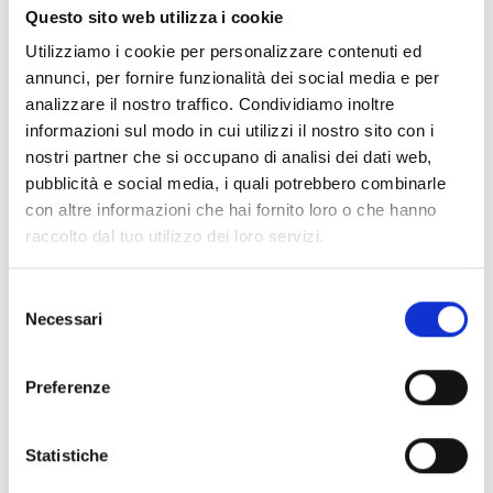
227.111.546
-6,3%
-4,8%
Unito
Questo sito web utilizza i cookie
Utilizziamo i cookie per personalizzare contenuti ed
Svizzera
130.949.109
0,3%
0,0%
annunci, per fornire funzionalità dei social media e per
analizzare il nostro traffico. Condividiamo inoltre
informazioni sul modo in cui utilizzi il nostro sito con i
Canada
125.426.364
8,4%
1,1%
nostri partner che si occupano di analisi dei dati web,
pubblicità e social media, i quali potrebbero combinarle
con altre informazioni che hai fornito loro o che hanno
raccolto dal tuo utilizzo dei loro servizi.
Selezione
Necessari
del
consenso
Preferenze
Statistiche