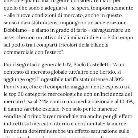
questo è quanto mai urgente considerare i fatti per
quello che sono e adeguarsi - si spera temporaneamente
- alle nuove condizioni di mercato, anche in questo
senso i dazi statunitensi impongono un’accelerazione.
Dobbiamo - e siamo in grado di farlo - salvaguardare un
asset che con un attivo di 7,5 miliardi di euro è da tempo
sul podio tra i comparti tricolori della bilancia
commerciale con l’estero”.
Per il segretario generale UIV, Paolo Castelletti: “A un
contesto di mercato globale tutt’altro che florido, si
aggiunge oggi l’ingestibile tariffa statunitense al 30%.
Per il vino, che è il comparto maggiormente esposto tra
le top 30 categorie merceologiche con un’incidenza del
mercato Usa al 24% contro una media nazionale al 10,4%,
il danno sarebbe esiziale. Non solo per le mancate
vendite al primo buyer mondiale ma anche per gli effetti
indiretti sul mercato interno e continentale: la merce
invenduta determinerebbe un effetto saturazione sulle