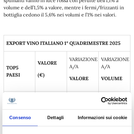
spumanti vanno in luce rossa con perdite dell’1,1% a
volume e dell’1,5% a valore, mentre i fermi/frizzanti in
bottiglia cedono il 5,6% nei volumi e l’1% nei valori.
EXPORT VINO ITALIANO 1° QUADRIMESTRE 2025
VARIAZIONE
VARIAZIONE
VALORE
A/A
A/A
TOP5
PAESI
(€)
VALORE
VOLUME
Stati Uniti
665.563.509
6,7%
0,9%
Germania
375.613.913
0,2%
-3,3%
Consenso
Dettagli
Informazioni sui cookie
Regno