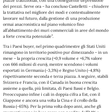
piazze tradizionali, con una conseguente depressione
dei prezzi. Serve ora – ha concluso Castelletti – chiudere
la trattativa nel migliore dei modi e contestualmente
lavorare sul futuro, dalla gestione di una produzione
ormai anacronistica sul piano volumico fino
all’abbattimento dei muri commerciali in aree del mondo
a forte crescita potenziale”.
Tra i Paesi buyer, nel primo quadrimestre gli Stati Uniti
rimangono in territorio positivo pur dimezzando – in un
mese – la propria crescita (+0,9 volume e +6,7% valore
con 666 milioni di euro), mentre scendono i volumi
esportati in Germania (-3,3%) e Regno Unito (-4,8%)
rispettivamente seconda e terza piazza. A seguire, stabili
Svizzera e Francia, con il Canada in buona crescita
assieme a quella, più limitata, di Paesi Bassi e Belgio.
Preoccupano infine i cali in doppia cifra a Est, con il
Giappone e ancora una volta la Cina e il crollo della
Russia (-65%). Per la prima volta dopo anni, anche gli