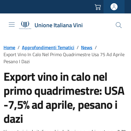
Vai all'header
Vai alla navigazione
Vai ai contenuti
Vai al footer
Unione Italiana Vini
Home
/
Approfondimenti Tematici
/
News
/
Export Vino In Calo Nel Primo Quadrimestre Usa 75 Ad Aprile
Pesano I Dazi
Export vino in calo nel
primo quadrimestre: USA
-7,5% ad aprile, pesano i
dazi