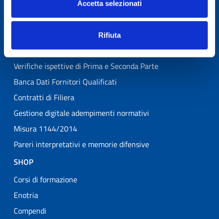
Banche Dati Giuridiche Online
Accetta selezionati
Consulenza organizzativa per le aziende vitivinicole
Formazione organizzativa e sui sistemi di gestione per le
Rifiuta
aziende vitivinicole
Verifiche ispettive di Prima e Seconda Parte
Banca Dati Fornitori Qualificati
Contratti di Filiera
Gestione digitale adempimenti normativi
Misura 1144/2014
Pareri interpretativi e memorie difensive
SHOP
Corsi di formazione
Enotria
Compendi