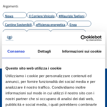
Argomenti:
News
Il Corriere Vinicolo
#Maurizio Taglioni
Cantine Sostenibili
efficienza energetica
Enea
PEF
sostenibilità
tecnologie alternative
Ultimo aggiornamento:
12 giugno 2026 15:31
Consenso
Dettagli
Informazioni sui cookie
Questo sito web utilizza i cookie
Utilizziamo i cookie per personalizzare contenuti ed
annunci, per fornire funzionalità dei social media e per
ALTRE PAGINE
analizzare il nostro traffico. Condividiamo inoltre
Eventi
informazioni sul modo in cui utilizzi il nostro sito con i
Fiere
nostri partner che si occupano di analisi dei dati web,
pubblicità e social media, i quali potrebbero combinarle
Contatti