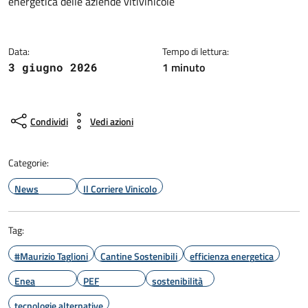
energetica delle aziende vitivinicole
Data:
Tempo di lettura:
1 minuto
3 giugno 2026
Condividi
Vedi azioni
Categorie:
News
Il Corriere Vinicolo
Tag:
#Maurizio Taglioni
Cantine Sostenibili
efficienza energetica
Enea
PEF
sostenibilità
tecnologie alternative