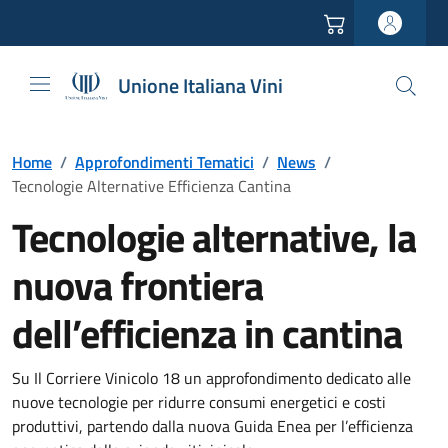
Vai all'header
Vai alla navigazione
Vai ai contenuti
Vai al footer
Unione Italiana Vini
Home
/
Approfondimenti Tematici
/
News
/
Tecnologie Alternative Efficienza Cantina
Tecnologie alternative, la
nuova frontiera
dell’efficienza in cantina
Su Il Corriere Vinicolo 18 un approfondimento dedicato alle
nuove tecnologie per ridurre consumi energetici e costi
produttivi, partendo dalla nuova Guida Enea per l’efficienza